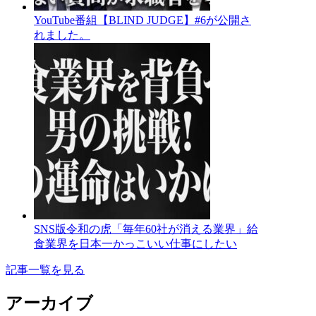
YouTube番組【BLIND JUDGE】#6が公開さ
れました。
SNS版令和の虎「毎年60社が消える業界」給
食業界を日本一かっこいい仕事にしたい
記事一覧を見る
アーカイブ