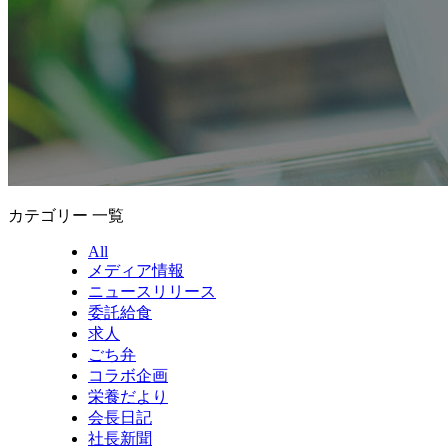
カテゴリー 一覧
All
メディア情報
ニュースリリース
委託給食
求人
ごち弁
コラボ企画
栄養だより
会長日記
社長新聞