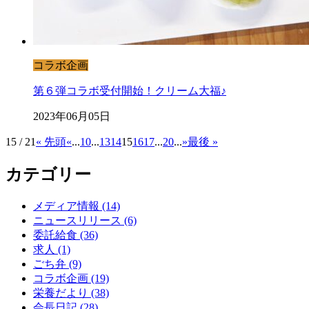
コラボ企画
第６弾コラボ受付開始！クリーム大福♪
2023年06月05日
15 / 21
« 先頭
«
...
10
...
13
14
15
16
17
...
20
...
»
最後 »
カテゴリー
メディア情報 (14)
ニュースリリース (6)
委託給食 (36)
求人 (1)
ごち弁 (9)
コラボ企画 (19)
栄養だより (38)
会長日記 (28)