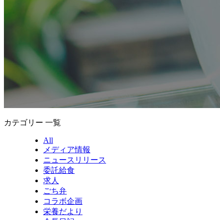
カテゴリー 一覧
All
メディア情報
ニュースリリース
委託給食
求人
ごち弁
コラボ企画
栄養だより