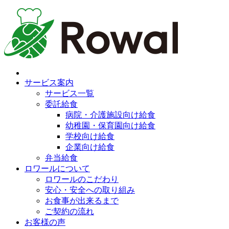
サービス案内
サービス一覧
委託給食
病院・介護施設向け給食
幼稚園・保育園向け給食
学校向け給食
企業向け給食
弁当給食
ロワールについて
ロワールのこだわり
安心・安全への取り組み
お食事が出来るまで
ご契約の流れ
お客様の声