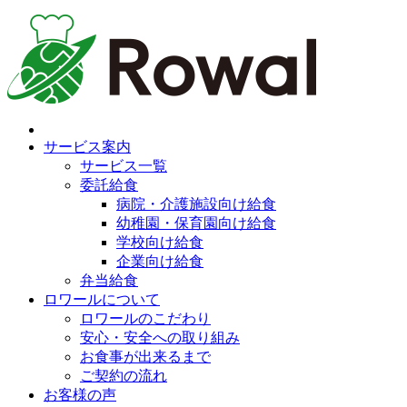
サービス案内
サービス一覧
委託給食
病院・介護施設向け給食
幼稚園・保育園向け給食
学校向け給食
企業向け給食
弁当給食
ロワールについて
ロワールのこだわり
安心・安全への取り組み
お食事が出来るまで
ご契約の流れ
お客様の声