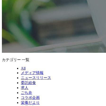
カテゴリー 一覧
All
メディア情報
ニュースリリース
委託給食
求人
ごち弁
コラボ企画
栄養だより