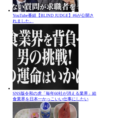
YouTube番組【BLIND JUDGE】#6が公開さ
れました。
SNS版令和の虎「毎年60社が消える業界」給
食業界を日本一かっこいい仕事にしたい