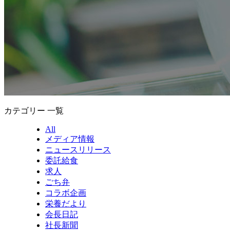
カテゴリー 一覧
All
メディア情報
ニュースリリース
委託給食
求人
ごち弁
コラボ企画
栄養だより
会長日記
社長新聞