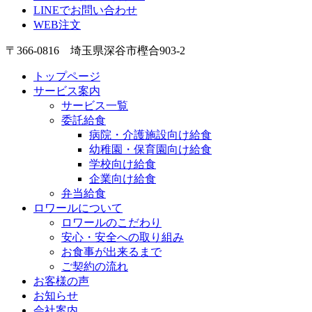
LINEでお問い合わせ
WEB注文
〒366-0816 埼玉県深谷市樫合903-2
トップページ
サービス案内
サービス一覧
委託給食
病院・介護施設向け給食
幼稚園・保育園向け給食
学校向け給食
企業向け給食
弁当給食
ロワールについて
ロワールのこだわり
安心・安全への取り組み
お食事が出来るまで
ご契約の流れ
お客様の声
お知らせ
会社案内