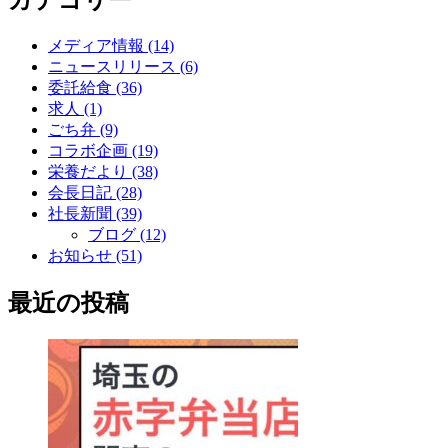
カテゴリー
メディア情報 (14)
ニュースリリース (6)
委託給食 (36)
求人 (1)
ごち弁 (9)
コラボ企画 (19)
栄養だより (38)
会長日記 (28)
社長新聞 (39)
ブログ (12)
お知らせ (51)
最近の投稿