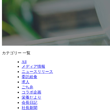
カテゴリー 一覧
All
メディア情報
ニュースリリース
委託給食
求人
ごち弁
コラボ企画
栄養だより
会長日記
社長新聞