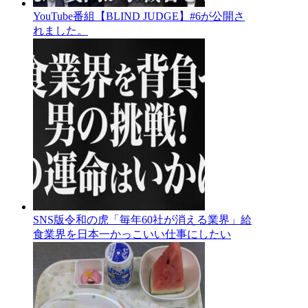
YouTube番組【BLIND JUDGE】#6が公開さ
れました。
SNS版令和の虎「毎年60社が消える業界」給
食業界を日本一かっこいい仕事にしたい