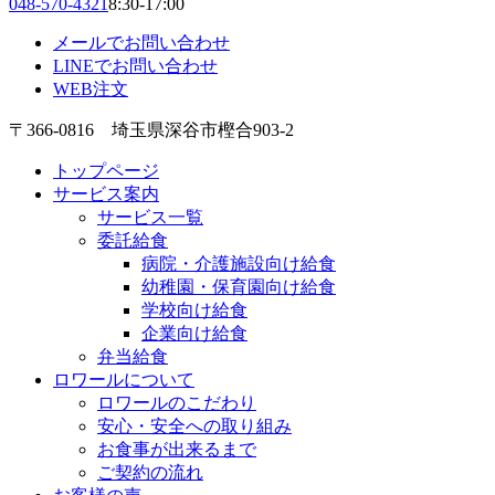
048-570-4321
8:30-17:00
メールでお問い合わせ
LINEでお問い合わせ
WEB注文
〒366-0816 埼玉県深谷市樫合903-2
トップページ
サービス案内
サービス一覧
委託給食
病院・介護施設向け給食
幼稚園・保育園向け給食
学校向け給食
企業向け給食
弁当給食
ロワールについて
ロワールのこだわり
安心・安全への取り組み
お食事が出来るまで
ご契約の流れ